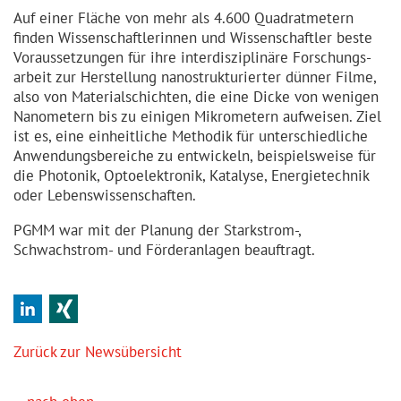
Auf einer Fläche von mehr als 4.600 Quadrat­metern
finden Wissen­schaft­le­rinnen und Wissen­schaftler beste
Voraus­set­zungen für ihre interdis­zi­plinäre Forschungs­
arbeit zur Herstellung nanostruk­tu­rierter dünner Filme,
also von Materi­al­schichten, die eine Dicke von wenigen
Nanometern bis zu einigen Mikrometern aufweisen. Ziel
ist es, eine einheitliche Methodik für unterschiedliche
Anwendungs­be­reiche zu entwickeln, beispielsweise für
die Photonik, Optoelek­tronik, Katalyse, Energie­technik
oder Lebens­wis­sen­schaften.
PGMM war mit der Planung der Starkstrom-,
Schwachstrom- und Förder­anlagen beauftragt.
LinkedIn
Xing
Zurück zur Newsübersicht