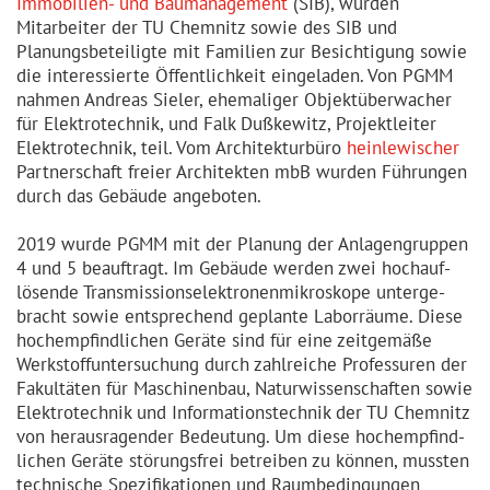
Immobilien- und Baumanagement
(SIB), wurden
Mitarbeiter der TU Chemnitz sowie des SIB und
Planungs­be­teiligte mit Familien zur Besich­tigung sowie
die interes­sierte Öffent­lichkeit eingeladen. Von PGMM
nahmen Andreas Sieler, ehemaliger Objekt­über­wacher
für Elektro­technik, und Falk Dußkewitz, Projekt­leiter
Elektro­technik, teil. Vom Architek­turbüro
heinle­wischer
Partner­schaft freier Architekten mbB wurden Führungen
durch das Gebäude angeboten.
2019 wurde PGMM mit der Planung der Anlagen­gruppen
4 und 5 beauftragt. Im Gebäude werden zwei hochauf­
lösende Transmis­si­ons­elek­tro­nen­mi­kroskope unterge­
bracht sowie entsprechend geplante Laborräume. Diese
hochemp­find­lichen Geräte sind für eine zeitgemäße
Werkstoff­un­ter­suchung durch zahlreiche Professuren der
Fakultäten für Maschi­nenbau, Naturwis­sen­schaften sowie
Elektro­technik und Informa­ti­ons­technik der TU Chemnitz
von heraus­ra­gender Bedeutung. Um diese hochemp­find­
lichen Geräte störungsfrei betreiben zu können, mussten
technische Spezifi­ka­tionen und Raumbe­din­gungen