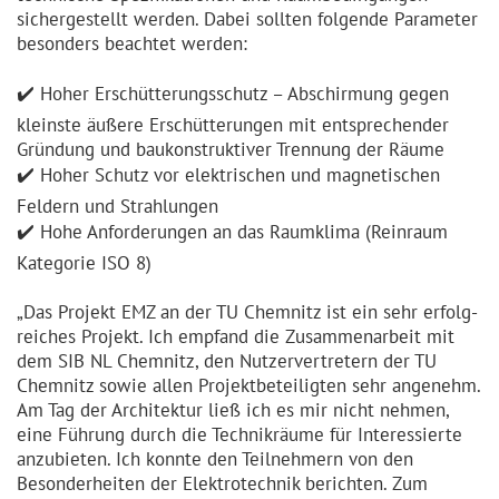
sicher­ge­stellt werden. Dabei sollten folgende Parameter
besonders beachtet werden:
✔️ Hoher Erschüt­te­rungs­schutz – Abschirmung gegen
kleinste äußere Erschüt­te­rungen mit entspre­chender
Gründung und baukon­struktiver Trennung der Räume
✔️ Hoher Schutz vor elektrischen und magnetischen
Feldern und Strahlungen
✔️ Hohe Anforde­rungen an das Raumklima (Reinraum
Kategorie ISO 8)
„Das Projekt EMZ an der TU Chemnitz ist ein sehr erfolg­
reiches Projekt. Ich empfand die Zusammen­arbeit mit
dem SIB NL Chemnitz, den Nutzer­ver­tretern der TU
Chemnitz sowie allen Projekt­be­tei­ligten sehr angenehm.
Am Tag der Architektur ließ ich es mir nicht nehmen,
eine Führung durch die Technikräume für Interes­sierte
anzubieten. Ich konnte den Teilnehmern von den
Besonder­heiten der Elektro­technik berichten. Zum