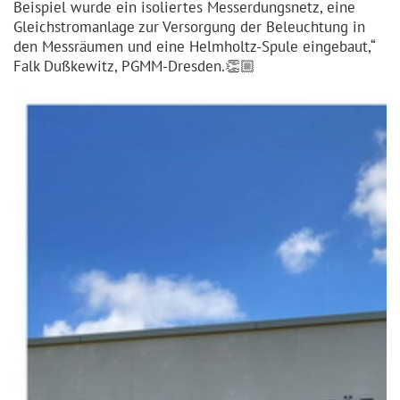
Beispiel wurde ein isoliertes Messer­dungsnetz, eine
Gleich­strom­anlage zur Versorgung der Beleuchtung in
den Messräumen und eine Helmholtz-Spule eingebaut,“
Falk Dußkewitz, PGMM-Dresden.👏🏼