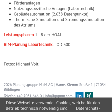
Förderanlagen
Nutzungsspezifische Anlagen (Labortechnik)
Gebäudeautomation (2.638 Datenpunkte)
Thermische Simulation und Strömungssimulation
des Atriums
Leistungs­phasen
1 - 8 der HOAI
BIM-Planung Labortechnik:
LOD 300
Fotos: Michael Voit
2026 Planungsgruppe M+M AG | Hanns-Klemm-Straße 1 | 71034
Böblingen
Telefon
+49 7031 646-0
|
info@pgmm.com
|
Navigation
Diese Webseite verwendet Cookies, welche für den
Impressum
überspringen
Betrieb technisch notwendig sind.
Datenschutz­
Datenschutz