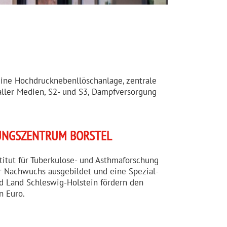
eine Hochdrucknebenllöschanlage, zentrale
aller Medien, S2- und S3, Dampfversorgung
UNGS­ZENTRUM BORSTEL
titut für Tuberkulose- und Asthma­for­schung
her Nachwuchs ausgebildet und eine Spezial­
und Land Schleswig-Holstein fördern den
n Euro.