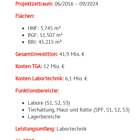
Projekt­zeitraum:
06/2016 – 09/2024
Flächen:
HNF: 3.745 m²
BGF: 11.507 m²
BRI: 45.215 m³
Gesamt­in­ves­tition:
41,9 Mio. €
Kosten TGA:
12 Mio. €
Kosten Labortechnik:
6,1 Mio. €
Funkti­ons­be­reiche:
Labore (S1, S2, S3)
Tierhaltung, Maus und Ratte (SPF, S1, S2, S3)
Lagerbereiche
Leistungs­umfang:
Labortechnik