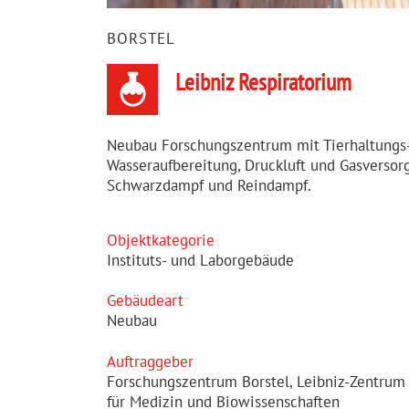
BORSTEL
Leibniz Respira­torium
Neubau Forschungszentrum mit Tierhaltungs-
Wasseraufbereitung, Druckluft und Gasverso
Schwarzdampf und Reindampf.
Objekt­ka­tegorie
Instituts- und Laborgebäude
Gebäudeart
Neubau
Auftraggeber
Forschungs­zentrum Borstel, Leibniz-Zentrum
für Medizin und Biowis­sen­schaften