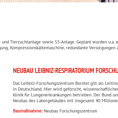
 und Tierzuchtanlage sowie S3-Anlage. Geplant wurden u.a. 
rgung, Kompressionskältemaschine, redundante Versorgungen 
NEUBAU LEIBNIZ-RESPIRA­TORIUM FORSCH
Das Leibniz-Forschungs­zentrum Borstel gilt als Leitin­s
in Deutschland. Hier wird geforscht, wissen­schaft­lic
klinik für Lungen­er­kran­kungen betrieben. Der Bund 
Neubau des Laborge­bäudes mit insgesamt 40 Millione
Baumaßnahme:
Neubau Forschungs­zentrum