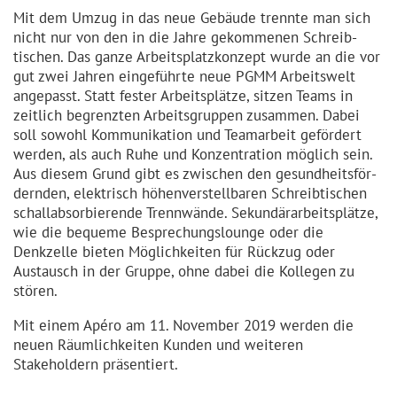
Mit dem Umzug in das neue Gebäude trennte man sich
nicht nur von den in die Jahre gekommenen Schreib­
tischen. Das ganze Arbeits­platz­konzept wurde an die vor
gut zwei Jahren eingeführte neue PGMM Arbeitswelt
angepasst. Statt fester Arbeits­plätze, sitzen Teams in
zeitlich begrenzten Arbeits­gruppen zusammen. Dabei
soll sowohl Kommuni­kation und Teamarbeit gefördert
werden, als auch Ruhe und Konzen­tration möglich sein.
Aus diesem Grund gibt es zwischen den gesund­heits­för­
dernden, elektrisch höhenver­stellbaren Schreib­tischen
schall­ab­sor­bierende Trennwände. Sekundär­ar­beits­plätze,
wie die bequeme Bespre­chungs­lounge oder die
Denkzelle bieten Möglich­keiten für Rückzug oder
Austausch in der Gruppe, ohne dabei die Kollegen zu
stören.
Mit einem Apéro am 11. November 2019 werden die
neuen Räumlich­keiten Kunden und weiteren
Stakeholdern präsentiert.