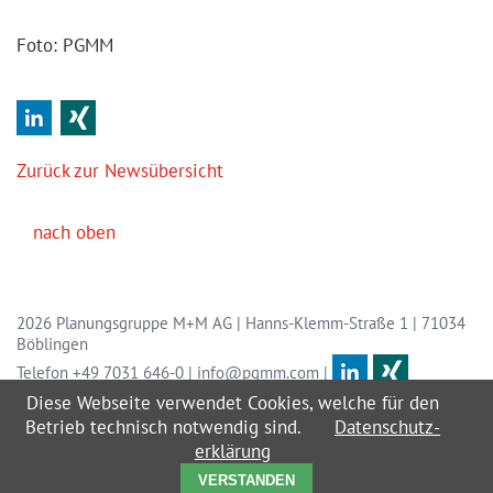
Foto: PGMM
LinkedIn
Xing
Zurück zur Newsübersicht
nach oben
2026 Planungsgruppe M+M AG | Hanns-Klemm-Straße 1 | 71034
Böblingen
Telefon
+49 7031 646-0
|
info@pgmm.com
|
Navigation
Diese Webseite verwendet Cookies, welche für den
Impressum
überspringen
Betrieb technisch notwendig sind.
Datenschutz­
Datenschutz
er­klärung
Kontakt
Hinweis­ge­ber­system
VERSTANDEN