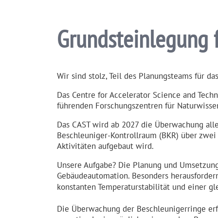
Grundstein­legung 
Wir sind stolz, Teil des Planungsteams für 
Das Centre for Accelerator Science and Techn
führenden Forschungs­zentren für Naturwis­se
Das CAST wird ab 2027 die Überwachung aller 
Beschleuniger-Kontrollraum (BKR) über zwei 
Aktivitäten aufgebaut wird.
Unsere Aufgabe? Die Planung und Umsetzung de
Gebäude­au­to­mation. Besonders heraus­forder
konstanten Tempera­tur­sta­bilität und einer gl
Die Überwachung der Beschleu­ni­gerringe er