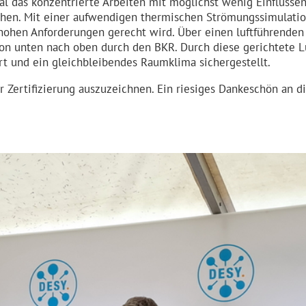
 das konzen­trierte Arbeiten mit möglichst wenig Einflüssen
en. Mit einer aufwendigen thermischen Strömungs­si­mu­lati
ohen Anforde­rungen gerecht wird. Über einen luftfüh­renden
von unten nach oben durch den BKR. Durch diese gerichtete 
d ein gleich­blei­bendes Raumklima sicher­ge­stellt.
er Zertifi­zierung auszuzeichnen. Ein riesiges Dankeschön an 