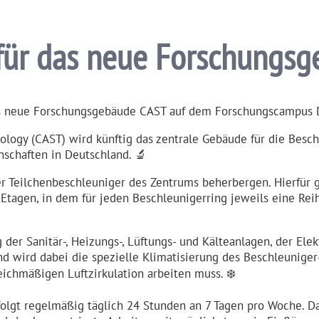
für das neue Forschungs­
das neue Forschungs­gebäude CAST auf dem Forschungs­campus
ology (CAST) wird künftig das zentrale Gebäude für die Beschl
n­schaften in Deutschland. 🔬
Teilchen­be­schleuniger des Zentrums beherbergen. Hierfür g
Etagen, in dem für jeden Beschleu­ni­gerring jeweils eine Re
r Sanitär-, Heizungs-, Lüftungs- und Kälteanlagen, der Elekt
nd wird dabei die spezielle Klimati­sierung des Beschleuniger
eich­mäßigen Luftzir­ku­lation arbeiten muss. ❄️
folgt regelmäßig täglich 24 Stunden an 7 Tagen pro Woche. 