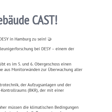
gebäude CAST!
 DESY in Hamburg zu sein! 🤝
eu­ni­ger­for­schung bei DESY – einem der
ibt es im 5. und 6. Oberge­schoss einen
ihe aus Monitor­wänden zur Überwachung aller
ro­technik, der Aufzugs­anlagen und der
-Kontrollraums (BKR), der mit einer
Daher müssen die klimatischen Bedingungen