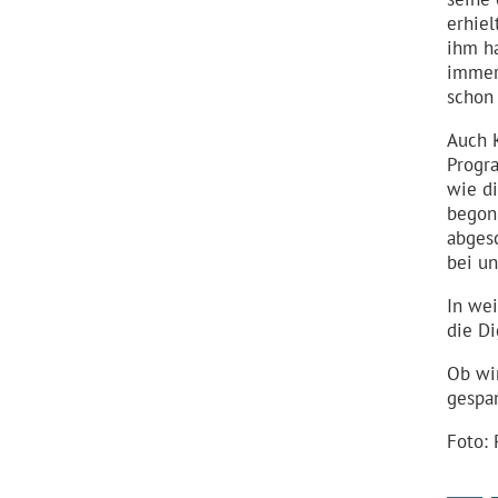
erhiel
ihm ha
immer 
schon 
Auch 
Progra
wie di
begonn
abgesc
bei un
In we
die D
Ob wi
gespa
Foto: