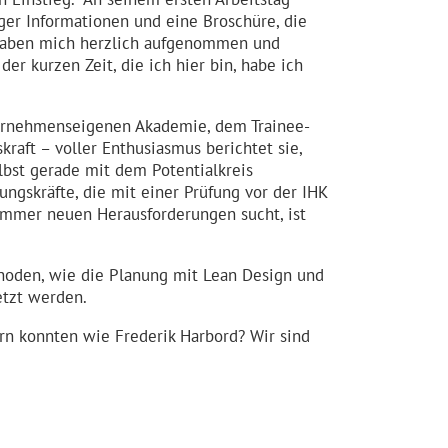
ger Informa­tionen und eine Broschüre, die
n haben mich herzlich aufgenommen und
er kurzen Zeit, die ich hier bin, habe ich
rneh­mens­eigenen Akademie, dem Trainee-
kraft – voller Enthusiasmus berichtet sie,
lbst gerade mit dem Potenti­alkreis
ngs­kräfte, die mit einer Prüfung vor der IHK
immer neuen Heraus­for­de­rungen sucht, ist
hoden, wie die Planung mit Lean Design und
etzt werden.
rn konnten wie Frederik Harbord? Wir sind