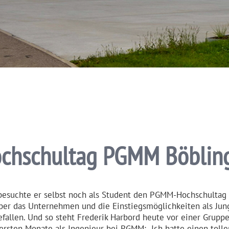
chschultag PGMM Böblin
besuchte er selbst noch als Student den PGMM-Hochschultag 
ber das Unternehmen und die Einstiegs­mög­lich­keiten als Jun
fallen. Und so steht Frederik Harbord heute vor einer Grupp
ersten Monate als Ingenieur bei PGMM: „Ich hatte einen tolle