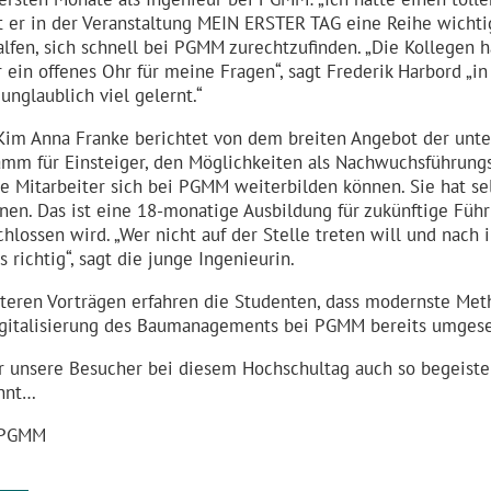
t er in der Veranstaltung MEIN ERSTER TAG eine Reihe wichti
lfen, sich schnell bei PGMM zurecht­zu­finden. „Die Kollege
ein offenes Ohr für meine Fragen“, sagt Frederik Harbord „in d
unglaublich viel gelernt.“
Kim Anna Franke berichtet von dem breiten Angebot der unte
mm für Einsteiger, den Möglich­keiten als Nachwuchs­füh­rungs
e Mitarbeiter sich bei PGMM weiter­bilden können. Sie hat se
en. Das ist eine 18-monatige Ausbildung für zukünftige Führu
hlossen wird. „Wer nicht auf der Stelle treten will und nach 
s richtig“, sagt die junge Ingenieurin.
iteren Vorträgen erfahren die Studenten, dass modernste Met
igita­li­sierung des Baumanagements bei PGMM bereits umges
r unsere Besucher bei diesem Hochschultag auch so begeiste
nnt…
 PGMM