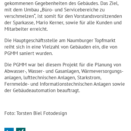
gekommenen Gegeben­heiten des Gebäudes. Das Ziel,
mit dem Umbau „Büro- und Service­be­reiche zu
verschmelzen“, ist somit für den Vorstands­vor­sit­zenden
der Sparkasse, Mario Kerner, sowie für alle Kunden und
Mitarbeiter erreicht.
Die Hauptge­schäfts­stelle am Naumburger Topfmarkt
reiht sich in eine Vielzahl von Gebäuden ein, die von
PGMM saniert wurden.
Die PGMM war bei diesem Projekt für die Planung von
Abwasser-, Wasser- und Gasanlagen, Wärmever­sor­gungs­
anlagen, lufttech­nischen Anlagen, Starkstrom,
Fernmelde- und Informa­ti­ons­tech­nischen Anlagen sowie
der Gebäude­au­to­mation beauftragt.
Foto: Torsten Biel Fotodesign