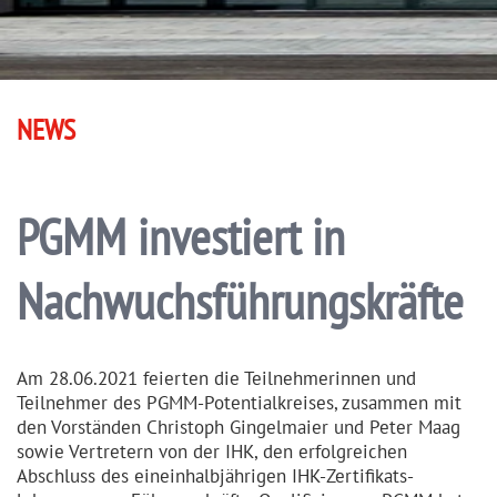
NEWS
PGMM investiert in
Nachwuchs­füh­rungs­kräfte
Am 28.06.2021 feierten die Teilneh­me­rinnen und
Teilnehmer des PGMM-Potenti­al­kreises, zusammen mit
den Vorständen Christoph Gingelmaier und Peter Maag
sowie Vertretern von der IHK, den erfolg­reichen
Abschluss des einein­halb­jährigen IHK-Zertifi­kats­