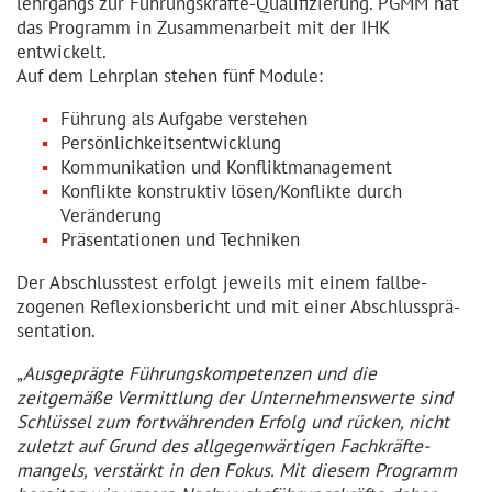
lehrgangs zur Führungs­kräfte-Qualifi­zierung. PGMM hat
das Programm in Zusammen­arbeit mit der IHK
entwickelt.
Auf dem Lehrplan stehen fünf Module:
Führung als Aufgabe verstehen
Persönlichkeitsentwicklung
Kommunikation und Konfliktmanagement
Konflikte konstruktiv lösen/Konflikte durch
Veränderung
Präsentationen und Techniken
Der Abschlusstest erfolgt jeweils mit einem fallbe­
zogenen Reflexi­ons­bericht und mit einer Abschluss­prä­
sen­tation.
„
Ausgeprägte Führungs­kom­pe­tenzen und die
zeitgemäße Vermittlung der Unterneh­menswerte sind
Schlüssel zum fortwäh­renden Erfolg und rücken, nicht
zuletzt auf Grund des allgegen­wärtigen Fachkräf­te­
mangels, verstärkt in den Fokus. Mit diesem Programm