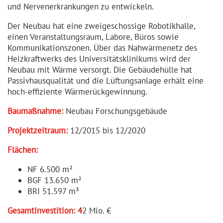
und Nerven­er­kran­kungen zu entwickeln.
Der Neubau hat eine zweige­schossige Robotikhalle,
einen Veranstal­tungsraum, Labore, Büros sowie
Kommuni­ka­ti­onszonen. Über das Nahwär­menetz des
Heizkraftwerks des Univer­si­täts­kli­nikums wird der
Neubau mit Wärme versorgt. Die Gebäudehülle hat
Passiv­haus­qualität und die Lüftungs­anlage erhält eine
hoch-effiziente Wärmerück­ge­winnung.
Baumaßnahme:
Neubau Forschungs­gebäude
Projekt­zeitraum:
12/2015 bis 12/2020
Flächen:
NF 6.500 m²
BGF 13.650 m²
BRI 51.597 m³
Gesamt­in­ves­tition: 4
2 Mio. €