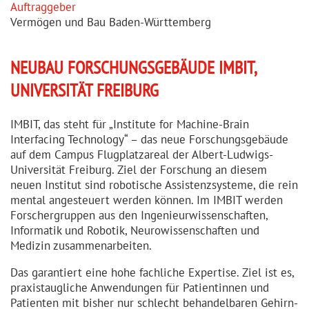
Auftraggeber
Vermögen und Bau Baden-Württemberg
NEUBAU FORSCHUNGS­GEBÄUDE IMBIT,
UNIVERSITÄT FREIBURG
IMBIT, das steht für „Institute for Machine-Brain
Interfacing Technology“ – das neue Forschungs­gebäude
auf dem Campus Flugplatzareal der Albert-Ludwigs-
Universität Freiburg. Ziel der Forschung an diesem
neuen Institut sind robotische Assistenz­systeme, die rein
mental angesteuert werden können. Im IMBIT werden
Forscher­gruppen aus den Ingenieur­wis­sen­schaften,
Informatik und Robotik, Neurowis­sen­schaften und
Medizin zusammen­ar­beiten.
Das garantiert eine hohe fachliche Expertise. Ziel ist es,
praxis­taugliche Anwendungen für Patien­tinnen und
Patienten mit bisher nur schlecht behandelbaren Gehirn-